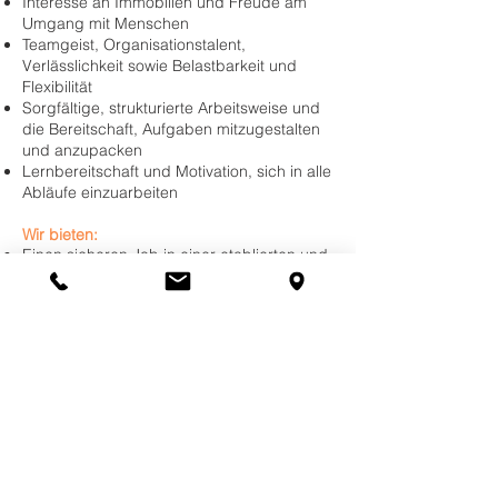
Interesse an Immobilien und Freude am
Umgang mit Menschen
Teamgeist, Organisationstalent,
Verlässlichkeit sowie Belastbarkeit und
Flexibilität
Sorgfältige, strukturierte Arbeitsweise und
die Bereitschaft, Aufgaben mitzugestalten
und anzupacken
Lernbereitschaft und Motivation, sich in alle
Abläufe einzuarbeiten
Wir bieten:
Einen sicheren Job in einer etablierten und
wachsenden Immobilienverwaltung
Fachliche und persönliche
Weiterentwicklung
Ein kollegiales Umfeld, in dem Mitarbeit
und Engagement geschätzt werden
Perspektive: Wer Einsatz zeigt, kann bei
uns Verantwortung übernehmen
Ein modernes Arbeitsumfeld durch unsere
starke Ausrichtung auf Digitalisierung
2 zusätzliche Urlaubstage (24.12 und
31.12)