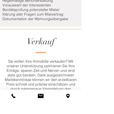
Regelmäßige Berichterstattung
Vorauswahl der Interessenten
Bonitätsprüfung potenzieller Mieter
Klärung aller Fragen zum Mietvertrag
Dokumentation der Wohnungsübergabe
Verkauf
Sie wollen Ihre Immobilie verkaufen? Mit
unserer Unterstützung optimieren Sie Ihre
Erträge, sparen Zeit und Nerven und sind
stets gut beraten. Dank ausgezeichneter
Marktkenntnisse können wir den erzielbaren
Preis schnell und präzise einschätzen und
durch passgenaue Vermarktung den
Höchstertrag für Sie realisieren.
Wir begleiten Sie Schritt für Schritt bis zur
Schlüsselübergabe. Anfangs machen wir uns
ein Bild von Ihrer Immobilie und Ihren