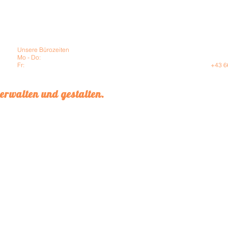
g GmbH
er Gürtel 47
Unsere Bürozeiten
Außerhalb unserer Bürozeite
Mo - Do:
09:00 - 12:30 sowie 14:00 - 17:00
für Notfälle und Störungen 
Fr:
09:00 - 12:00
Hotline zu Verfügung:
+43 6
verwalten und gestalten.