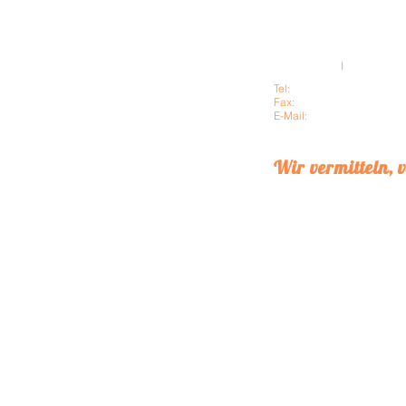
RES Immobilienverwaltun
A-1120 Wien
I
Gaudenzdorf
Tel:
+43 1 81 777 40 - 0
Fax:
+43 1 81 777 40 - 20
E-Mail:
office@res.at
Wir vermitteln, 